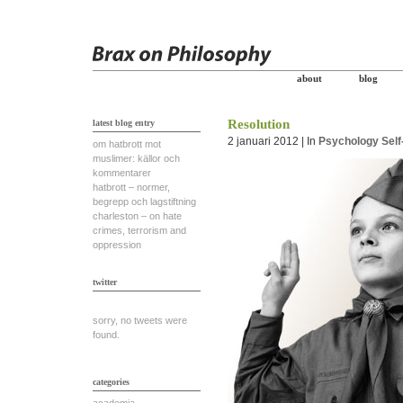
about
blog
Resolution
latest blog entry
2 januari 2012 | In
Psychology
Self
om hatbrott mot
muslimer: källor och
kommentarer
hatbrott – normer,
begrepp och lagstiftning
charleston – on hate
crimes, terrorism and
oppression
twitter
sorry, no tweets were
found.
categories