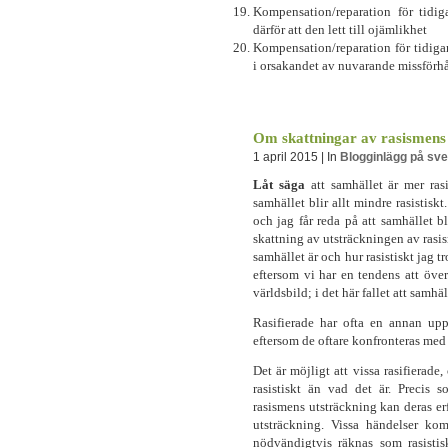
Kompensation/reparation för tidi
därför att den lett till ojämlikhet
Kompensation/reparation för tidiga
i orsakandet av nuvarande missförh
Om skattningar av rasismens
1 april 2015 | In
Blogginlägg på sv
Låt säga
att samhället är mer rasi
samhället blir allt mindre rasistiskt
och jag får reda på att samhället b
skattning av utsträckningen av rasis
samhället är och hur rasistiskt jag tr
eftersom vi har en tendens att öve
världsbild; i det här fallet att samhäll
Rasifierade har ofta en annan uppf
eftersom de oftare konfronteras med
Det är möjligt att vissa rasifierade, 
rasistiskt än vad det är. Precis 
rasismens utsträckning kan deras er
utsträckning. Vissa händelser ko
nödvändigtvis räknas som rasisti