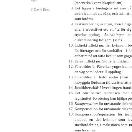
login
(motverka kvartalskapitalism).
Det ligger i företagens intresse p
© David Brax
andra kvinnor att söka, och män att 
som fordras
Diskriminering sker
nu
, men tidig
eller i arbetslivet etc att ”ta för s
styrelseuppdrag.
Anledningen
att
diskriminering tidigare. (se 6)
Indirekt Effekt nu: fler kvinnor i bo
för företaget och för samhället – i 
är bättre på att fatta beslut som gag
Direkt Effekt nu: Större jämlikhet.
Förebilder 1: Påverkar yngre kvinno
en väg som leder till uppdrag
Förebilder 2: leder andra (män) 
inbyggda fördomar (förutsätter att k
Jämlikhetsskäl: Utvecklingen framå
Det blir bättre: tendensen mot s
legitimitet. Kvotering kan hjälpa pr
Kompensation
för nuvarande diskri
Kompensation för nuvarande diskrim
Kompensation/reparation för
tidi
drabbat en del kvinnor som lev
snedfördelning i maktsfären som n
som lever nu.