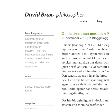
about
blog
Om hatbrott mot muslimer: 
latest blog entry
21 november 2016 | In
Blogginlägg
om hatbrott mot
muslimer: källor och
I morse (måndag 21/11 2016) blev j
kommentarer
reportage om den ökning av islamo
hatbrott – normer,
Storbritannien och i synnerhet i an
begrepp och lagstiftning
skett i Europa. Samtalet kom mest a
charleston – on hate
mycket mer att säga om detta, och
crimes, terrorism and
oppression
(men också antisemitiska) hatbrott ök
utan också andra händelser som öka
Den senaste tidens våg av hatbrott 
twitter
t.ex. Det finns här en spänning mell
agera som en defensiv reaktion mo
sorry, no tweets were
hot. Andra agerar när deras inställ
found.
främlingsfientligt parti.
Det här blogginlägget är dock bara 
categories
av som stöd för mina påståenden.