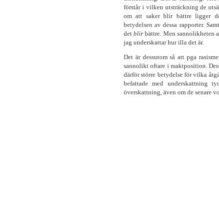
förstår i vilken utsträckning de utsä
om att saker blir bättre ligger de
betydelsen av dessa rapporter. Samti
det
blir
bättre. Men sannolikheten a
jag underskattar hur illa det är.
Det är dessutom så att pga rasisme
sannolikt oftare i maktposition. Der
därför större betydelse för vilka å
befattade med underskattning t
överskattning, även om de senare v