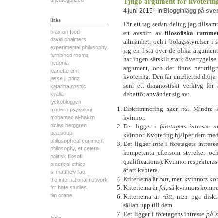
uncategorized
Tjugo argument för kvoterin
4 juni 2015 | In
Blogginlägg på sve
links
För ett tag sedan deltog jag tills
brax on food
ett avsnitt av
filosofiska rumm
david chalmers
allmänhet, och i bolagsstyrelser i
experimental philosophy
jag en lista över de olika argument 
furnished rooms
har ingen särskilt stark övertygels
hedonia
argument, och det finns naturli
jeanette emt
kvotering. Den får emellertid dröja ti
jesse j. prinz
som ett diagnostiskt verktyg för a
katarina gospic
debattör använder sig av:
kvalia
lyckobloggen
Diskriminering sker
nu
. Mindre 
modern psykologi
kvinnor.
mohamad al-hakim
niclas berggren
Det ligger i
företagets intresse
n
pea soup
kvinnor. Kvotering hjälper dem med 
philosophical comment
Det ligger
inte
i företagets intress
philosophy, et cetera
kompetenta eftersom styrelser och
politisk filosofi
qualifications). Kvinnor respekteras 
practical ethics
är att kvotera.
s. matthew liao
Kriterierna är
rätt
, men kvinnors kom
the international network
Kriterierna är
fel
, så kvinnors komp
for hate studies
tim crane
Kriterierna är
rätt
, men pga diskr
sällan upp till dem.
Det ligger i företagens intresse
på s