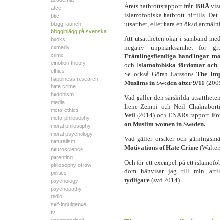
academia
Årets hatbrottsrapport från
BRÅ
vis
alice
islamofobiska hatbrott hittills. De
bbc
utsatthet, eller bara en ökad anmäl
blogg-launch
blogginlägg på svenska
Att utsattheten ökar i samband med 
books
negativ uppmärksamhet för gru
comedy
crime
Främlingsfientliga handlingar m
emotion theory
och
Islamofobiska fördomar och 
ethics
Se också Göran Larssons
The Imp
happiness research
Muslims in Sweden after 9/11
(2005
hate crime
hedonism
Vad gäller den särskilda utsatthet
media
Irene Zempi och Neil Chakrabor
meta-ethics
Veil
(2014) och ENARs rapport
Fo
meta-philosophy
on Muslim women in Sweden.
moral philosophy
moral psychology
Vad gäller orsaker och gärningsm
naturalism
Motivations of Hate Crime
(Walter
neuroscience
parenting
Och för ett exempel på ett islamofo
philosophy of law
dom hänvisar jag till min art
politics
tydligare
(svd 2014).
psychology
psychopathy
radio
self-indulgence
tv